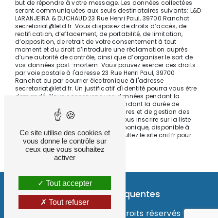
but de répondre à votre message. Les données collectées
seront communiquées aux seuls destinataires suivants: L&D
LARANJEIRA & DUCHAUD 23 Rue Henri Paul, 39700 Ranchot
secretariat@letd.fr. Vous disposez de droits d’accès, de
rectification, d’effacement, de portabilité, de limitation,
d’opposition, de retrait de votre consentement à tout
moment et du droit d’introduire une réclamation auprès
d’une autorité de contrôle, ainsi que d’organiser le sort de
vos données post-mortem. Vous pouvez exercer ces droits
par voie postale à l'adresse 23 Rue Henri Paul, 39700
Ranchot ou par courrier électronique à l'adresse
secretariat@letd.fr. Un justificatif d'identité pourra vous être
demandé. Nous conservons vos données pendant la
période de prise de contact puis pendant la durée de
prescription légale aux fins probatoires et de gestion des
contentieux. Vous avez le droit de vous inscrire sur la liste
d'opposition au démarchage téléphonique, disponible à
Ce site utilise des cookies et
cette adresse:
Bloctel.gouv.fr
. Consultez le site cnil.fr pour
vous donne le contrôle sur
plus d’informations sur vos droits.
ceux que vous souhaitez
activer
Tout accepter
Recherches fréquentes
Tout refuser
©
Vistalid
- 2026 - Tous droits réservés -