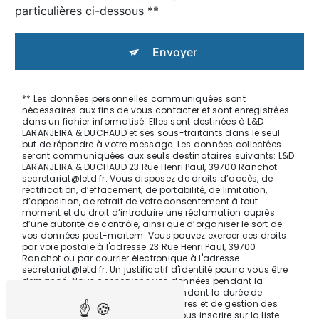
particulières ci-dessous **
Envoyer
** Les données personnelles communiquées sont
nécessaires aux fins de vous contacter et sont enregistrées
dans un fichier informatisé. Elles sont destinées à L&D
LARANJEIRA & DUCHAUD et ses sous-traitants dans le seul
but de répondre à votre message. Les données collectées
seront communiquées aux seuls destinataires suivants: L&D
LARANJEIRA & DUCHAUD 23 Rue Henri Paul, 39700 Ranchot
secretariat@letd.fr. Vous disposez de droits d’accès, de
rectification, d’effacement, de portabilité, de limitation,
d’opposition, de retrait de votre consentement à tout
moment et du droit d’introduire une réclamation auprès
d’une autorité de contrôle, ainsi que d’organiser le sort de
vos données post-mortem. Vous pouvez exercer ces droits
par voie postale à l'adresse 23 Rue Henri Paul, 39700
Ranchot ou par courrier électronique à l'adresse
secretariat@letd.fr. Un justificatif d'identité pourra vous être
demandé. Nous conservons vos données pendant la
période de prise de contact puis pendant la durée de
prescription légale aux fins probatoires et de gestion des
contentieux. Vous avez le droit de vous inscrire sur la liste